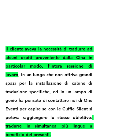
Il cliente aveva la necessità di tradurre ad 
alcuni ospiti proveniente dalla Cina
 in 
particolar modo, l'intera sessione di 
lavoro
, in un luogo che non offriva grandi 
spazi per la installazione di cabine di 
traduzione specifiche, ed in un lampo di 
genio ha pensato di contattare noi di One 
Eventi per capire se con le Cuffie Silent si 
poteva raggiungere lo stesso obiettivo:
tradurre in simultanea più lingue a 
beneficio dei presenti.