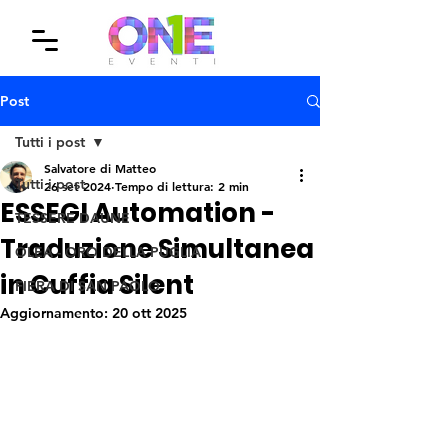
Post
Tutti i post
Salvatore di Matteo
Tutti i post
26 set 2024
Tempo di lettura: 2 min
ESSEGI Automation -
TESSERE DAUNE
Traduzione Simultanea
OLEA - ORO DELLA PUGLIA
in Cuffia Silent
FIERA DI SAN PAOLO
Aggiornamento:
20 ott 2025