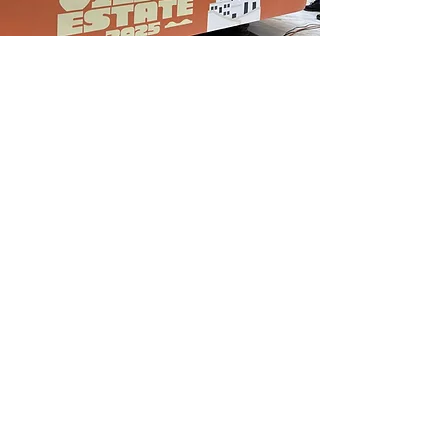
Accomodations
Località Sfinale | SP 52 Vieste-
Peschici - Peschici FG |
Gargano
Telefono
+39 0884 911150
-
www.grottadellacqua.com