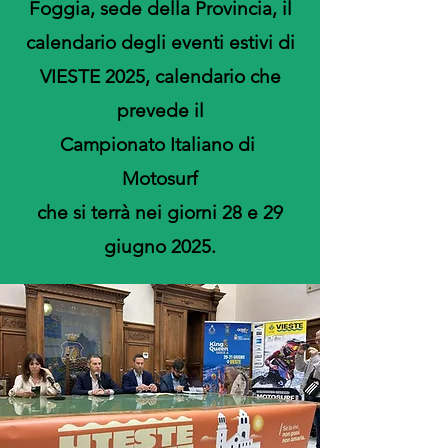
Foggia, sede della Provincia, il
calendario degli eventi estivi di
VIESTE 2025, calendario che
prevede il
Campionato Italiano di
Motosurf
che si terrà nei giorni 28 e 29
giugno 2025.