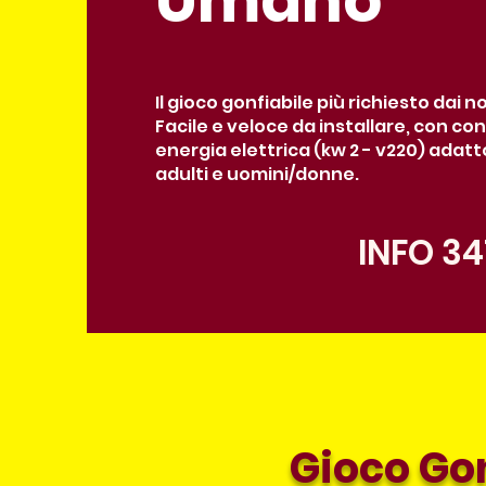
Umano
Il gioco gonfiabile più richiesto dai nos
Facile e veloce da installare, con co
energia elettrica (kw 2 - v220) adatt
adulti e uomini/donne.
INFO 34
Gioco Gon