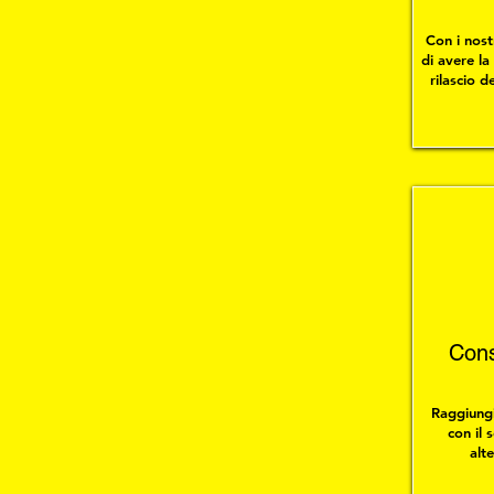
Con i nost
di avere la 
rilascio d
Cons
Raggiungi
con il
alt