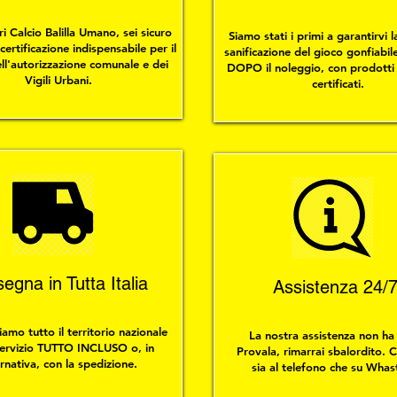
ri Calcio Balilla Umano, sei sicuro
Siamo stati i primi a garantirvi 
certificazione indispensabile per il
sanificazione del gioco gonfiabi
ell'autorizzazione comunale e dei
DOPO il noleggio, con prodotti s
Vigili Urbani.
certificati.
egna in Tutta Italia
Assistenza 24/
amo tutto il territorio nazionale
La nostra assistenza non ha r
 servizio TUTTO INCLUSO o, in
Provala, rimarrai sbalordito. 
ernativa, con la spedizione.
sia al telefono che su Whas