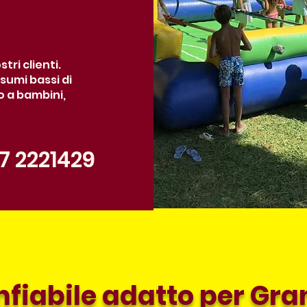
tri clienti.
nsumi bassi di
o a bambini,
7 2221429
fiabile adatto per Gra