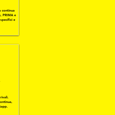
la continua
le, PRIMA e
pecifici e
7
ivali.
Continua,
tapp.