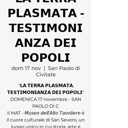
𝗣𝗟𝗔𝗦𝗠𝗔𝗧𝗔 -
𝗧𝗘𝗦𝗧𝗜𝗠𝗢𝗡𝗜
𝗔𝗡𝗭𝗔 𝗗𝗘𝗜
𝗣𝗢𝗣𝗢𝗟𝗜
dom 17 nov
  |  
San Paolo di
Civitate
''𝗟𝗔 𝗧𝗘𝗥𝗥𝗔 𝗣𝗟𝗔𝗦𝗠𝗔𝗧𝗔,
𝗧𝗘𝗦𝗧𝗜𝗠𝗢𝗡𝗜𝗔𝗡𝗭𝗔 𝗗𝗘𝗜 𝗣𝗢𝗣𝗢𝗟𝗜''
DOMENICA 17 novembre - SAN
PAOLO DI C
Il MAT - 𝘔𝘶𝘴𝘦𝘰 𝘥𝘦𝘭𝘭’𝘈𝘭𝘵𝘰 𝘛𝘢𝘷𝘰𝘭𝘪𝘦𝘳𝘦 è
il cuore culturale di San Severo, un
luogo unico in cui storia, arte e