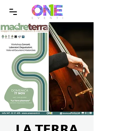
𝗟𝗔 𝗧𝗘𝗥𝗥𝗔