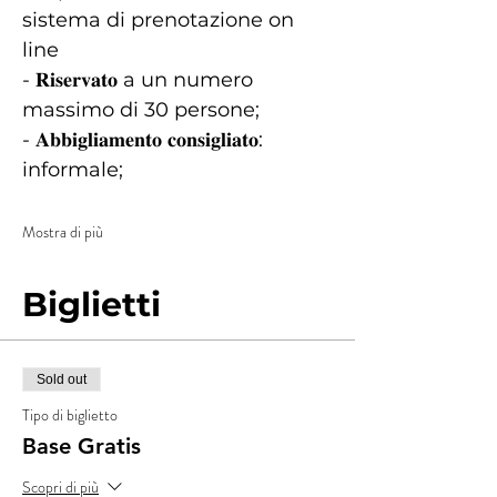
sistema di prenotazione on 
line
- 𝐑𝐢𝐬𝐞𝐫𝐯𝐚𝐭𝐨 a un numero 
massimo di 30 persone;
- 𝐀𝐛𝐛𝐢𝐠𝐥𝐢𝐚𝐦𝐞𝐧𝐭𝐨 𝐜𝐨𝐧𝐬𝐢𝐠𝐥𝐢𝐚𝐭𝐨: 
informale;
Mostra di più
Biglietti
Sold out
Tipo di biglietto
Base Gratis
Scopri di più