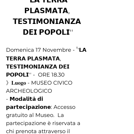
𝗣𝗟𝗔𝗦𝗠𝗔𝗧𝗔, 
𝗧𝗘𝗦𝗧𝗜𝗠𝗢𝗡𝗜𝗔𝗡𝗭𝗔 
𝗗𝗘𝗜 𝗣𝗢𝗣𝗢𝗟𝗜''
'
Domenica 17 Novembre - 
'𝗟𝗔 
𝗧𝗘𝗥𝗥𝗔 𝗣𝗟𝗔𝗦𝗠𝗔𝗧𝗔, 
𝗧𝗘𝗦𝗧𝗜𝗠𝗢𝗡𝗜𝗔𝗡𝗭𝗔 𝗗𝗘𝗜 
𝗣𝗢𝗣𝗢𝗟𝗜'' -  ORE 18.30
》𝐋𝐮𝐨𝐠𝐨 - MUSEO CIVICO 
ARCHEOLOGICO
- 𝗠𝗼𝗱𝗮𝗹𝗶𝘁𝗮̀ 𝗱𝗶 
𝗽𝗮𝗿𝘁𝗲𝗰𝗶𝗽𝗮𝘇𝗶𝗼𝗻𝗲: Accesso 
gratuito al Museo.  La 
partecipazione è riservata a 
chi prenota attraverso il 